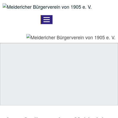
TPL_PROTOSTAR_TOGGLE_M
Home
A59 Ausbau
Bildung
Logistik
unser Verein
Vereinsleben
unser Angebot
Downloads
Links