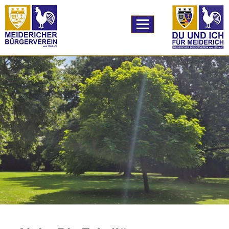
TPL_PROTOSTAR_
Home
A59 Ausbau
Bildung
Logistik
unser Verein
Vereinsleben
unser Angebot
Downloads
Links