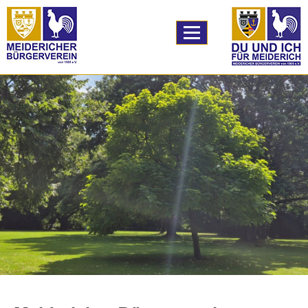
TPL_PROTOSTAR_
Home
A59 Ausbau
Bildung
Logistik
unser Verein
Vereinsleben
unser Angebot
Downloads
Links