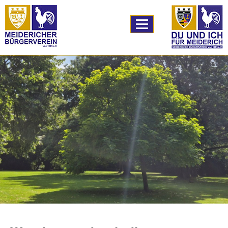
TPL_PROTOSTAR_
Home
A59 Ausbau
Bildung
Logistik
unser Verein
Vereinsleben
unser Angebot
Downloads
Links