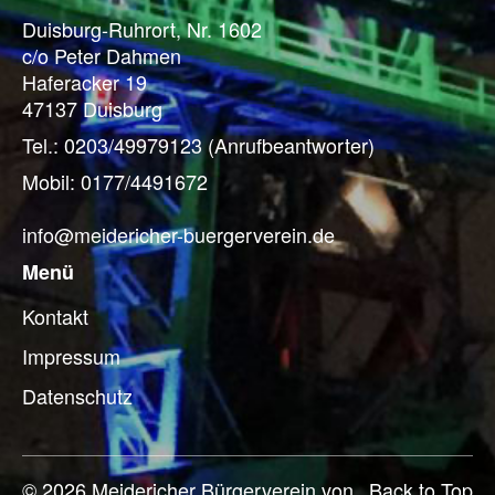
Duisburg-Ruhrort, Nr. 1602
c/o Peter Dahmen
Haferacker 19
47137 Duisburg
Tel.: 0203/49979123 (Anrufbeantworter)
Mobil: 0177/4491672
info@meidericher-buergerverein.de
Menü
Kontakt
Impressum
Datenschutz
© 2026 Meidericher Bürgerverein von
Back to Top