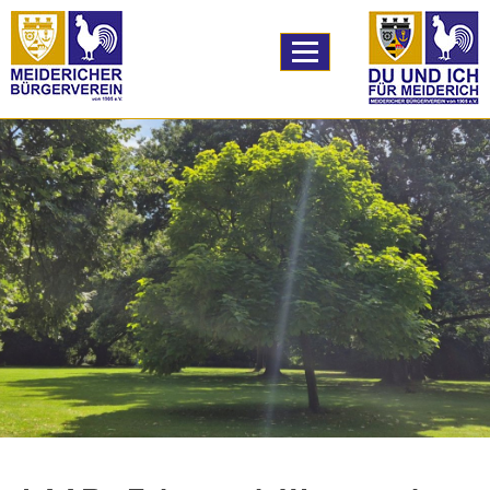
TPL_PROTOSTAR_
Home
A59 Ausbau
Bildung
Logistik
unser Verein
Vereinsleben
unser Angebot
Downloads
Links